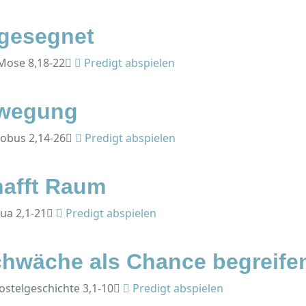
 gesegnet
 Mose 8,18-22
Predigt abspielen
ewegung
kobus 2,14-26
Predigt abspielen
hafft Raum
sua 2,1-21
Predigt abspielen
chwäche als Chance begreife
postelgeschichte 3,1-10
Predigt abspielen