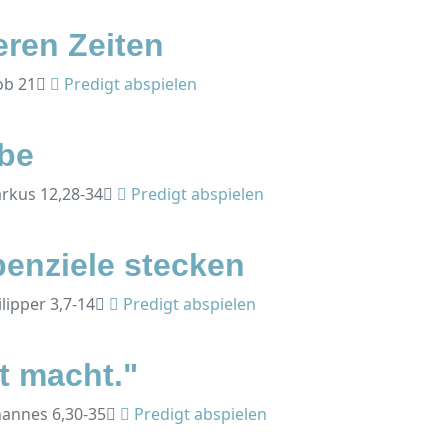
eren Zeiten
ob 21
Predigt abspielen
ebe
arkus 12,28-34
Predigt abspielen
benziele stecken
ilipper 3,7-14
Predigt abspielen
tt macht."
ohannes 6,30-35
Predigt abspielen