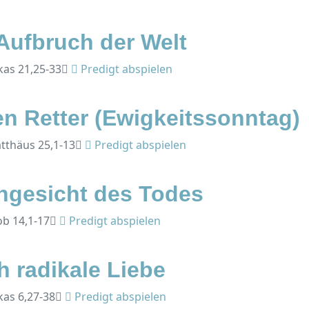
Aufbruch der Welt
ukas 21,25-33
Predigt abspielen
n Retter (Ewigkeitssonntag)
atthäus 25,1-13
Predigt abspielen
ngesicht des Todes
ob 14,1-17
Predigt abspielen
 radikale Liebe
kas 6,27-38
Predigt abspielen