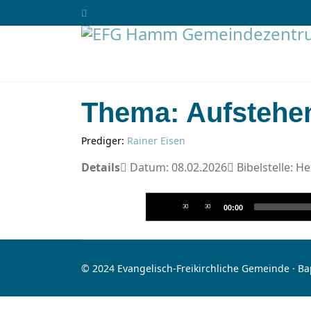
Thema: Aufstehen
Prediger:
Rainer Eisen
Details
Datum: 08.02.2026
Bibelstelle: He
Audio-
30
30
00:00
Player
© 2024 Evangelisch-Freikirchliche Gemeinde · B