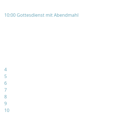
10:00 Gottesdienst mit Abendmahl
4
5
6
7
8
9
10