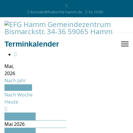
kontakt@freikirche-hamm.de
So 10:00
Terminkalender
Mai,
2026
Nach Jahr
Nach Monat
Nach Woche
Heute
April
Mai 2026
Juni